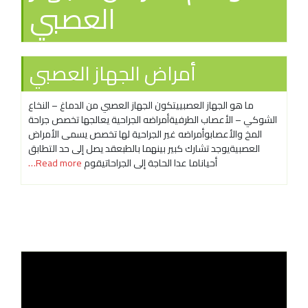
العصبي
أمراض الجهاز العصبي
ما هو الجهاز العصبييتكون الجهاز العصبي من الدماغ – النخاع
الشوكي – الأعصاب الطرفيةأمراضه الجراحية يعالجها تخصص جراحة
المخ والأعصابوأمراضه غير الجراحية لها تخصص يسمى الأمراض
العصبيةيوجد تشارك كبير بينهما بالطبعقد يصل إلى حد التطابق
أحياناما عدا الحاجة إلى الجراحاتيقوم
Read more…
مشغل
الفيدي