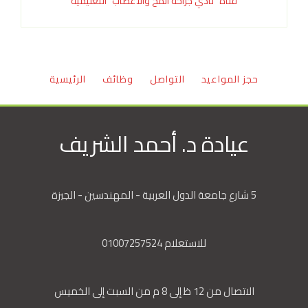
قناة "نادي جراحة المخ والأعصاب" التعليمية
حجز المواعيد
التواصل
وظائف
الرئيسية
عيادة د. أحمد الشريف
5 شارع جامعة الدول العربية - المهندسين - الجيزة
للاستعلام 01007257524
الاتصال من 12 ظ إلى 8 م من السبت إلى الخميس