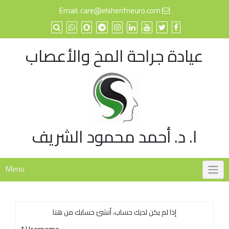
p
care@elsherifneuro.com
Email:
o
t
عيادة جراحة المخ والأعصاب
ا. د. أحمد محمود الشريف
Menu
إذا لم يكن لديك حساب، أنشئ حسابك من هنا